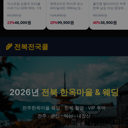
익스트림 김종국 트리플
엔젯오리진 하이큐 포스
올인원 멀티비타민 하루
아르기닌 6200 30포, 1개
파티딜세린 300mg 징코
한팩 남성 여성 영양제 오
800 은행잎추출물 50캡
피스팩 22포, 1개
60,000원
124,880원
68,000원
슐, 5개
46,000원
99,900원
36,900원
23%
20%
46%
🌾 전북전국콜
2026년
전북 한옥마을 & 웨딩
전주한옥마을 웨딩 · 한복 촬영 · VIP 투어
전주 · 군산 · 익산 · 내장산