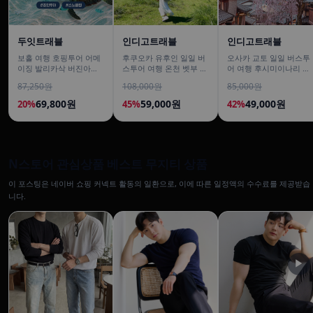
두잇트래블
인디고트래블
인디고트래블
보홀 여행 호핑투어 어메
후쿠오카 유후인 일일 버
오사카 교토 일일 버스투
이징 발리카삭 버진아일
스투어 여행 온천 벳부 유
어 여행 후시미이나리 아
랜드 돌고래 거북이 픽드
후다케 히타 다자이후
라시야마 은각사 청수사
87,250원
108,000원
85,000원
랍 포함
철학의길
69,800원
59,000원
49,000원
20%
45%
42%
N스토어 관심상품 베스트 무지티 상품
이 포스팅은 네이버 쇼핑 커넥트 활동의 일환으로, 이에 따른 일정액의 수수료를 제공받습
니다.
▶