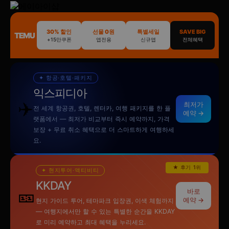
30% 할인
선물 0원
특별세일
SAVE BIG
TEMU
+15만쿠폰
앱전용
신규앱
전체혜택
✦ 항공·호텔·패키지
익스피디아
✈️
최저가
전 세계 항공권, 호텔, 렌터카, 여행 패키지를 한 플
예약 →
랫폼에서 — 최저가 비교부터 즉시 예약까지, 가격
보장 + 무료 취소 혜택으로 더 스마트하게 여행하세
요.
★ 후기 1위
✦ 현지투어·액티비티
KKDAY
🎫
바로
예약 →
현지 가이드 투어, 테마파크 입장권, 이색 체험까지
— 여행지에서만 할 수 있는 특별한 순간을 KKDAY
로 미리 예약하고 최대 혜택을 누리세요.