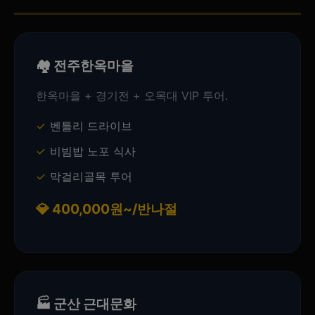
🏘️ 전주한옥마을
한옥마을 + 경기전 + 오목대 VIP 투어.
벤틀리 드라이브
비빔밥 노포 식사
막걸리골목 투어
💎 400,000원~/반나절
🏭 군산 근대문화