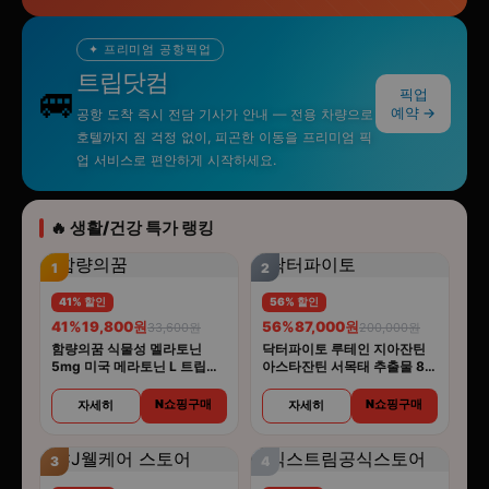
✦ 프리미엄 공항픽업
트립닷컴
🚐
픽업
예약 →
공항 도착 즉시 전담 기사가 안내 — 전용 차량으로
호텔까지 짐 걱정 없이, 피곤한 이동을 프리미엄 픽
업 서비스로 편안하게 시작하세요.
🔥 생활/건강 특가 랭킹
1
2
41% 할인
56% 할인
41%
19,800원
56%
87,000원
33,600원
200,000원
함량의꿈 식물성 멜라토닌
닥터파이토 루테인 지아잔틴
5mg 미국 메라토닌 L 트립토
아스타잔틴 서목태 추출물 8중
판 룰라바이
복합기능성 30캡슐 4개
N쇼핑구매
N쇼핑구매
자세히
자세히
3
4