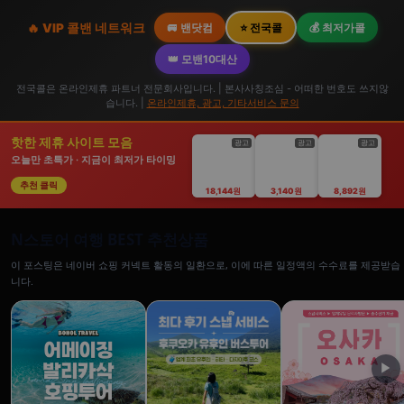
🔥 VIP 콜밴 네트워크
🚐 밴닷컴
⭐ 전국콜
💰 최저가콜
👑 모밴10대산
전국콜은 온라인제휴 파트너 전문회사입니다. | 본사사칭조심 - 어떠한 번호도 쓰지않
습니다. |
온라인제휴, 광고, 기타서비스 문의
핫한 제휴 사이트 모음
광고
광고
광고
오늘만 초특가 · 지금이 최저가 타이밍
추천 클릭
18,144원
3,140원
8,892원
N스토어 여행 BEST 추천상품
이 포스팅은 네이버 쇼핑 커넥트 활동의 일환으로, 이에 따른 일정액의 수수료를 제공받습
니다.
▶