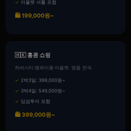
아울렛 셔틀 포함
🛍️ 199,000원~
🇭🇰 홍콩 쇼핑
하버시티·랭콰이퐁·아울렛. 명품 천국.
2박3일: 399,000원~
3박4일: 549,000원~
딤섬투어 포함
🛍️ 399,000원~