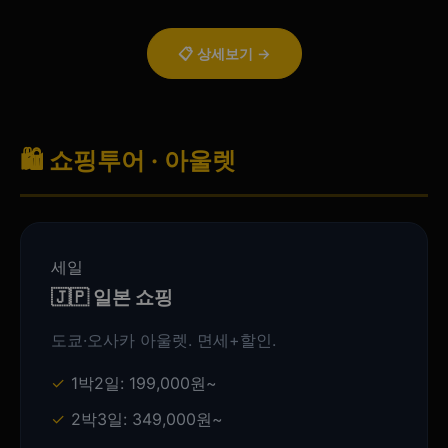
📋 상세보기 →
🛍️ 쇼핑투어 · 아울렛
세일
🇯🇵 일본 쇼핑
도쿄·오사카 아울렛. 면세+할인.
1박2일: 199,000원~
2박3일: 349,000원~