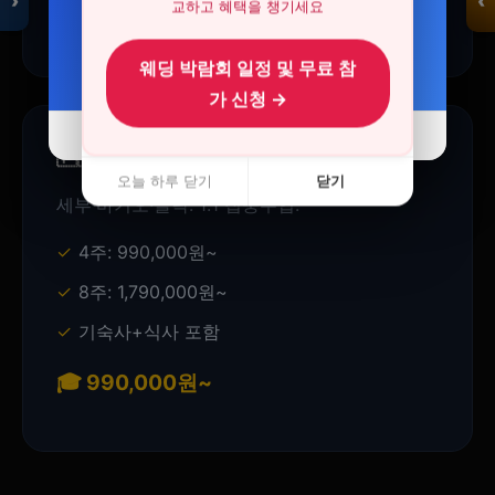
›
‹
8%
48%
🎓 2,200,000원~
교하고 혜택을 챙기세요
자세히 보기 →
자세히 보기 →
웨딩 박람회 일정 및 무료 참
입점 · 제휴 문의
가 신청 →
오늘 하루 닫기
오늘 하루 닫기
닫기
닫기
🇵🇭 필리핀 어학연수
오늘 하루 닫기
닫기
세부·바기오·클락. 1:1 집중수업.
4주: 990,000원~
8주: 1,790,000원~
기숙사+식사 포함
🎓 990,000원~