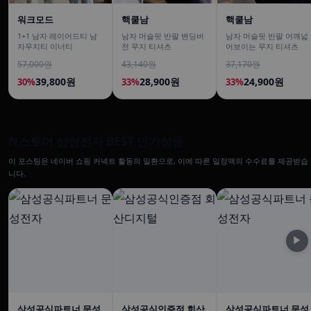
워크모드
핵쿨남
핵쿨남
1+1 남자 레이어드티 남
남자 머슬핏 반팔 밴딩버
남자 머슬핏 반팔 어깨넓
자무지티 이너티
전 무지 티셔츠
어보이는 무지 티셔츠
57,000원
43,140원
37,170원
39,800원
28,900원
24,900원
30%
33%
33%
N스토어 삼성전자 BEST 인기상품
이 포스팅은 네이버 쇼핑 커넥트 활동의 일환으로, 이에 따른 일정액의 수수료를 제공받습
니다.
▶
삼성공식파트너 문성
삼성공식인증점 회산
삼성공식파트너 문성