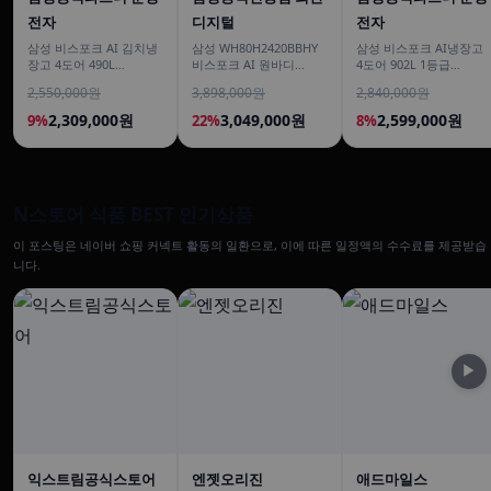
전자
디지털
전자
삼성 비스포크 AI 김치냉
삼성 WH80H2420BBHY
삼성 비스포크 AI냉장고
장고 4도어 490L
비스포크 AI 원바디
4도어 902L 1등급
RK70F49M2ZD 에센셜 화
24kg+20kg 세제자동투
RM70F90M1ZD 에센셜
2,550,000원
3,898,000원
2,840,000원
이트 유산균아삭 숙성모
입 1등급
화이트 푸드쇼케이스
드
2,309,000원
3,049,000원
2,599,000원
9%
22%
8%
N스토어 식품 BEST 인기상품
이 포스팅은 네이버 쇼핑 커넥트 활동의 일환으로, 이에 따른 일정액의 수수료를 제공받습
니다.
▶
익스트림공식스토어
엔젯오리진
애드마일스