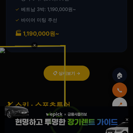
베트남 3박: 1,190,000원~
바이어 미팅 주선
🏭 1,190,000원~
✕
📋 상세보기 →
🏠
📞
🎿 스키 · 스포츠투어
📍
⬆️
🏠
🚗
💒
🏕️
📍
📢
✕
본사
리무진
웨딩카
캠핑카
전국
광고