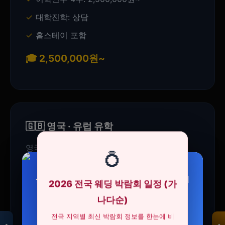
대학진학: 상담
홈스테이 포함
🎓 2,500,000원~
🇬🇧 영국 · 유럽 유학
영국·아일랜드·몰타. 정통 영어권.
💍
어학연수 4주: 2,200,000원~
삼성 비스포크 14인용 열풍 AI 히든 식기세척기
뉴로랩스 덴마크 유산균 LGG 프로바이오틱스
2026 전국 웨딩 박람회 일정 (가
모두의백화점
워홀비자 연계
100억 유아블라 장 건…
DW80F75L1U01
명품 · 패션 · 생활
나다순)
총집합 보기
기숙사/홈스테이
1,590,000원
120,000원
전국 지역별 최신 박람회 정보를 한눈에 비
1,469,000원
62,100원