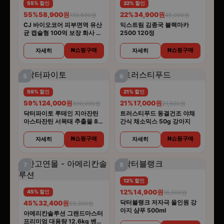
55% 할인
22% 할인
55%
58,900원
22%
34,900원
130,500원
45,000원
CJ 바이오코어 피부면역 유산
익스트림 김종국 블랙마카
균 캡슐형 100억 보장 화사 유
2500 120정
산균 30캡슐 5개
N쇼핑구매
N쇼핑구매
자세히
자세히
5
6
59% 할인
21% 할인
59%
124,000원
21%
17,000원
300,000원
21,500원
닥터파이토 루테인 지아잔틴
트러스티푸드 동결건조 야채
아스타잔틴 서목태 추출물 8중
간식 채소믹스 50g 강아지
복합기능성 30캡슐 6개
N쇼핑구매
N쇼핑구매
자세히
자세히
7
8
12% 할인
12%
14,900원
45% 할인
16,900원
닥터블랭크 저자극 올인원 강
45%
32,400원
59,300원
아지 샴푸 500ml
아메리칸솔루션 그랜드마스터
프리미엄 대용량 12.6kg 벤토