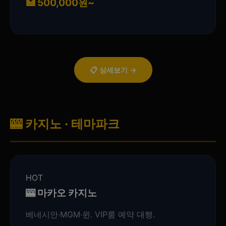
🏥 500,000원~
📋 상세보기 →
🎰 카지노 · 테마파크
HOT
🎰 마카오 카지노
베네시안·MGM·윈. VIP룸 예약 대행.