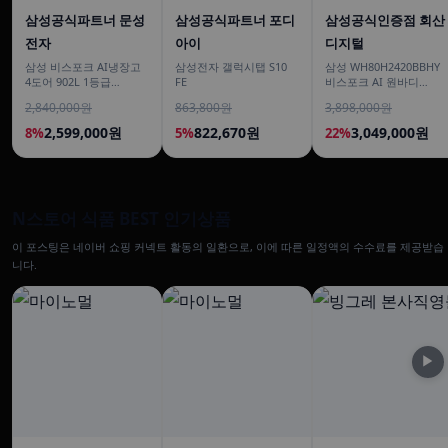
삼성공식파트너 문성
삼성공식파트너 포디
삼성공식인증점 회산
전자
아이
디지털
삼성 비스포크 AI냉장고
삼성전자 갤럭시탭 S10
삼성 WH80H2420BBHY
4도어 902L 1등급
FE
비스포크 AI 원바디
RM70F90M1DD 에센셜
24kg+20kg 세제자동투
2,840,000원
863,800원
3,898,000원
다크 메탈 푸드쇼케이스
입 1등급
2,599,000원
822,670원
3,049,000원
8%
5%
22%
N스토어 식품 BEST 인기상품
이 포스팅은 네이버 쇼핑 커넥트 활동의 일환으로, 이에 따른 일정액의 수수료를 제공받습
니다.
▶