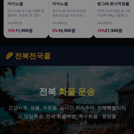
마이노멀
마이노멀
빙그레 본사직영몰
마이노멀 무가당 100% 땅
마이노멀 엑스트라버진
[10% 슈퍼적립] 빙그레
콩버터 크런치 외 1종 (땅
올리브오일 마요네즈
더단백 40g 고함량 드링
콩잼, 피넛버터)
260g, 1개
크 더블초코 350ml 6개입
14,000원
11,900원
24,900원
고단백 단백질음료
11,900원
10,900원
21,900원
15%
8%
12%
🌾 전북전국콜
전북
화물 운송
긴급서류, 샘플, 귀중품. 실시간 위치추적. 전북특별자치
도 당일특송, 전국 화물배송, 특수화물 · 중량물