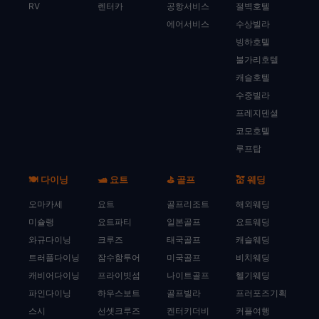
RV
렌터카
공항서비스
절벽호텔
에어서비스
수상빌라
빙하호텔
불가리호텔
캐슬호텔
수중빌라
프레지덴셜
코모호텔
루프탑
🍽️ 다이닝
🛥️ 요트
⛳ 골프
💒 웨딩
오마카세
요트
골프리조트
해외웨딩
미슐랭
요트파티
일본골프
요트웨딩
와규다이닝
크루즈
태국골프
캐슬웨딩
트러플다이닝
잠수함투어
미국골프
비치웨딩
캐비어다이닝
프라이빗섬
나이트골프
헬기웨딩
파인다이닝
하우스보트
골프빌라
프러포즈기획
스시
선셋크루즈
켄터키더비
커플여행