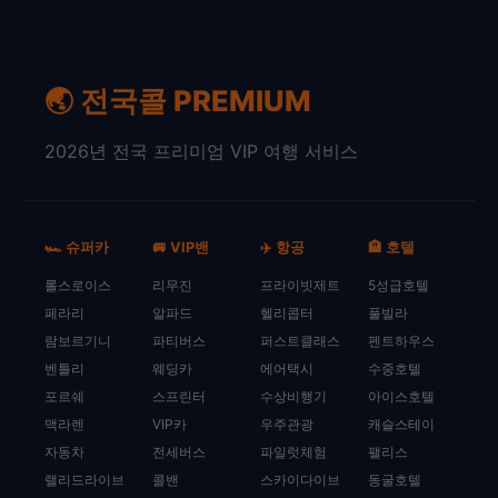
🌏 전국콜 PREMIUM
2026년 전국 프리미엄 VIP 여행 서비스
🏎️ 슈퍼카
🚐 VIP밴
✈️ 항공
🏨 호텔
롤스로이스
리무진
프라이빗제트
5성급호텔
페라리
알파드
헬리콥터
풀빌라
람보르기니
파티버스
퍼스트클래스
펜트하우스
벤틀리
웨딩카
에어택시
수중호텔
포르쉐
스프린터
수상비행기
아이스호텔
맥라렌
VIP카
우주관광
캐슬스테이
자동차
전세버스
파일럿체험
팰리스
랠리드라이브
콜밴
스카이다이브
동굴호텔