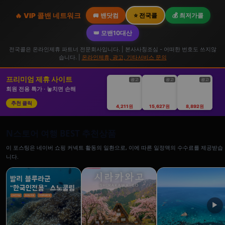
🔥 VIP 콜밴 네트워크
🚐 밴닷컴
⭐ 전국콜
💰 최저가콜
👑 모밴10대산
전국콜은 온라인제휴 파트너 전문회사입니다. | 본사사칭조심 - 어떠한 번호도 쓰지않
습니다. |
온라인제휴, 광고, 기타서비스 문의
프리미엄 제휴 사이트
광고
광고
광고
회원 전용 특가 · 놓치면 손해
추천 클릭
4,211원
15,627원
8,892원
N스토어 여행 BEST 추천상품
이 포스팅은 네이버 쇼핑 커넥트 활동의 일환으로, 이에 따른 일정액의 수수료를 제공받습
니다.
▶