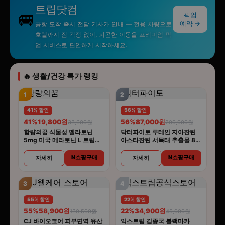
트립닷컴
🚐
픽업
예약 →
공항 도착 즉시 전담 기사가 안내 — 전용 차량으로
호텔까지 짐 걱정 없이, 피곤한 이동을 프리미엄 픽
업 서비스로 편안하게 시작하세요.
🔥 생활/건강 특가 랭킹
1
2
41% 할인
56% 할인
41%
19,800원
56%
87,000원
33,600원
200,000원
함량의꿈 식물성 멜라토닌
닥터파이토 루테인 지아잔틴
5mg 미국 메라토닌 L 트립토
아스타잔틴 서목태 추출물 8중
판 룰라바이
복합기능성 30캡슐 4개
N쇼핑구매
N쇼핑구매
자세히
자세히
3
4
55% 할인
22% 할인
55%
58,900원
22%
34,900원
130,500원
45,000원
CJ 바이오코어 피부면역 유산
익스트림 김종국 블랙마카