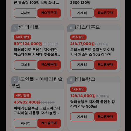
균 캡슐형 100억 보장 화사 유
2500 120정
산균 30캡슐 5개
N쇼핑구매
N쇼핑구매
자세히
자세히
5
6
59% 할인
21% 할인
59%
124,000원
21%
17,000원
300,000원
21,500원
닥터파이토 루테인 지아잔틴
트러스티푸드 동결건조 야채
아스타잔틴 서목태 추출물 8중
간식 채소믹스 50g 강아지
복합기능성 30캡슐 6개
N쇼핑구매
N쇼핑구매
자세히
자세히
7
8
12% 할인
12%
14,900원
45% 할인
16,900원
닥터블랭크 저자극 올인원 강
45%
32,400원
59,300원
아지 샴푸 500ml
아메리칸솔루션 그랜드마스터
프리미엄 대용량 12.6kg 벤토
N쇼핑구매
자세히
나이트 고양이모래
N쇼핑구매
자세히