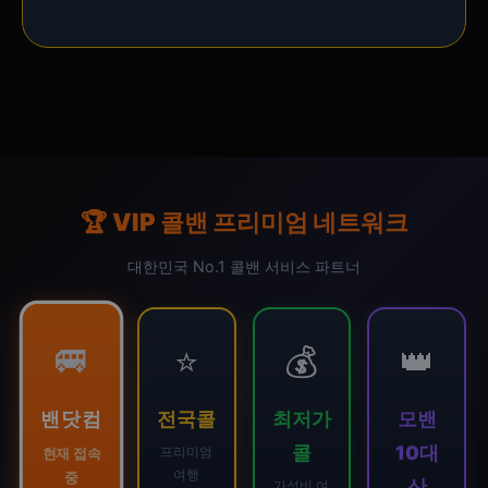
🏆 VIP 콜밴 프리미엄 네트워크
대한민국 No.1 콜밴 서비스 파트너
🚐
⭐
💰
👑
밴닷컴
전국콜
최저가
모밴
콜
10대
프리미엄
현재 접속
여행
중
산
가성비 여