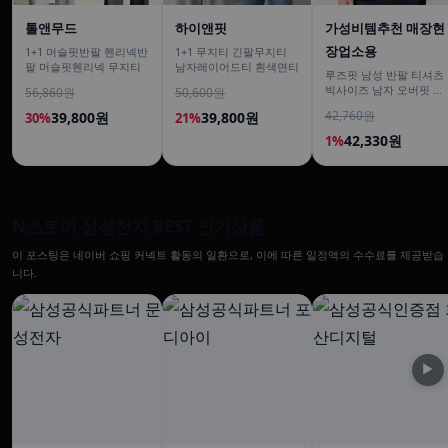
톨앤무드
하이앤핏
가성비템추천 매장현
장업소용
1+1 머슬핏반팔 헨리넥반
1+1 무지티 긴팔무지티
팔 머슬핏헨리넥 무지티
남자레이어드티 흰색면티
루즈핏 남성 반팔 티셔츠
빅사이즈 남자 오버핏 티
56,860원
50,600원
셔츠 무지티셔츠 여름
42,760원
39,800원
39,800원
30%
21%
42,330원
1%
N스토어 삼성전자 BEST 인기상품
이 포스팅은 네이버 쇼핑 커넥트 활동의 일환으로, 이에 따른 일정액의 수수료를 제공받습
니다.
▶