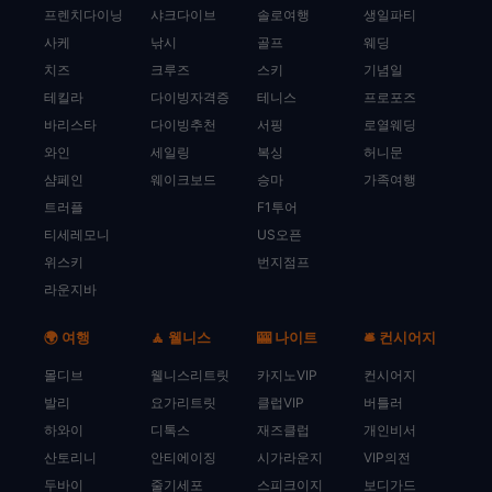
프렌치다이닝
샤크다이브
솔로여행
생일파티
사케
낚시
골프
웨딩
치즈
크루즈
스키
기념일
테킬라
다이빙자격증
테니스
프로포즈
바리스타
다이빙추천
서핑
로열웨딩
와인
세일링
복싱
허니문
샴페인
웨이크보드
승마
가족여행
트러플
F1투어
티세레모니
US오픈
위스키
번지점프
라운지바
🌍 여행
🧘 웰니스
🎰 나이트
🛎️ 컨시어지
몰디브
웰니스리트릿
카지노VIP
컨시어지
발리
요가리트릿
클럽VIP
버틀러
하와이
디톡스
재즈클럽
개인비서
산토리니
안티에이징
시가라운지
VIP의전
두바이
줄기세포
스피크이지
보디가드