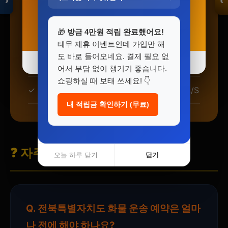
›
‹
8%
19%
엄 파트너사만 제휴
자세히 보기 →
자세히 보기 →
🎁
방금 4만원 적립 완료했어요!
✓
투명한 가격:
숨은 비용 없는 명확한 요금제
입점 · 제휴 문의
테무 제휴 이벤트인데 가입만 해
도 바로 들어오네요. 결제 필요 없
✓
24시간 상담:
언제든 전문 상담사 연결
오늘 하루 닫기
오늘 하루 닫기
닫기
닫기
어서 부담 없이 챙기기 좋습니다.
쇼핑하실 때 보태 쓰세요! 👇
✓
사후 관리:
서비스 완료 후에도 책임지는 A/S
내 적립금 확인하기 (무료)
❓ 자주 묻는 질문
오늘 하루 닫기
닫기
Q. 전북특별자치도 화물 운송 예약은 얼마
나 전에 해야 하나요?