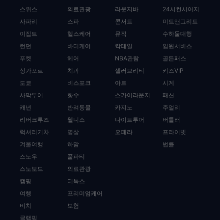
스위스
의료관광
라운지바
24시컨시어지
사파리
스파
콘서트
미트앤그리트
이집트
헬스케어
뮤직
수하물대행
런던
바디케어
칵테일
임원서비스
푸켓
헤어
NBA관람
골든패스
싱가포르
치과
셀러브리티
키즈VIP
도쿄
비스포크
아트
시계
사막투어
향수
스카이라운지
패션
캐년
반려동물
카지노
주얼리
리버크루즈
웰니스
나이트투어
버틀러
럭셔리기차
명상
오페라
프라이빗
겨울여행
하맘
법률
스노우
풀파티
스노보드
의료관광
캠핑
디톡스
여행
프리미엄케어
비치
보험
글램핑