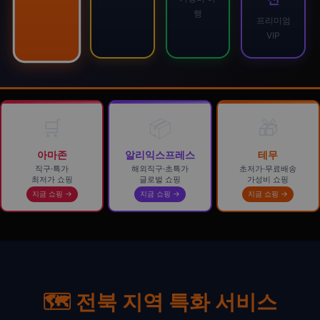
행
프리미엄
VIP
🛒
📦
🎁
아마존
알리익스프레스
테무
직구·특가
해외직구·초특가
초저가·무료배송
최저가 쇼핑
글로벌 쇼핑
가성비 쇼핑
지금 쇼핑 →
지금 쇼핑 →
지금 쇼핑 →
🗺️ 전북 지역 특화 서비스