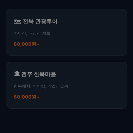
🗺️ 전북 관광투어
마이산, 내장산 셔틀
80,000원~
🏛️ 전주 한옥마을
한복체험, 비빔밥, 막걸리골목
60,000원~