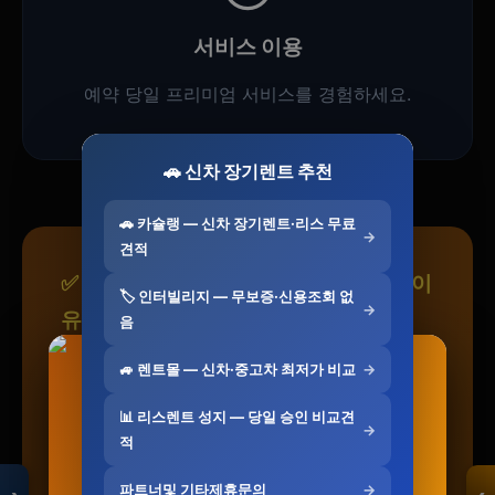
서비스 이용
예약 당일 프리미엄 서비스를 경험하세요.
🚗 신차 장기렌트 추천
🚗 카슐랭 — 신차 장기렌트·리스 무료
→
견적
✅ 전북특별자치도 전국콜을 선택하는 이
🏷️ 인터빌리지 — 무보증·신용조회 없
→
유
음
🚙 렌트몰 — 신차·중고차 최저가 비교
→
두부혁명 먼지없는 고양이 두부모래 슬림입자
삼성 비스포크 AI냉장고 4도어 902L 1등급
✓
전국 네트워크:
전북특별자치도 포함 전국 16
모두의백화점
RM70F90M1ZD…
2.5kg x 5개입
📊 리스렌트 성지 — 당일 승인 비교견
개 광역시·도 직영 서비스
→
명품 · 패션 · 생활
적
총집합 보기
2,840,000원
41,500원
✓
검증된 파트너:
엄격한 심사를 통과한 프리미
2,599,000원
33,650원
파트너및 기타제휴문의
→