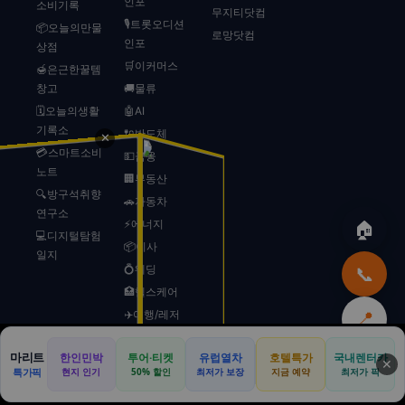
인포
소비기록
무지티닷컴
🎙️트롯오디션
📦오늘의만물
로망닷컴
인포
상점
🛒이커머스
🍯은근한꿀템
창고
🚚물류
🗓️오늘의생활
🤖AI
기록소
🔌반도체
✕
💳스마트소비
💵금융
노트
🏢부동산
🔍방구석취향
🚗자동차
연구소
⚡에너지
🏠
💻디지털탐험
📦이사
일지
💍웨딩
📞
🏥헬스케어
✈️여행/레저
📍
🚀스타트업
마리트
한인민박
투어·티켓
유럽열차
호텔특가
국내렌터카
⬆️
🎱로또
🏠
🚗
💒
🏕️
📍
📢
✕
특가픽
현지 인기
50% 할인
최저가 보장
지금 예약
최저가 픽
🐾반려동물
본사
리무진
웨딩카
캠핑카
전국
광고
🥗다이어트