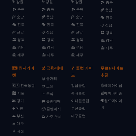
⛷️ 강원
⛷️ 강원
⛷️ 강원
🏞️ 충북
🏞️ 충북
🏞️ 충북
🏞️ 충북
🌾 충남
🌾 충남
🌾 충남
🌾 충남
🎭 전북
🎭 전북
🎭 전북
🎭 전북
🌿 전남
🌿 전남
🌿 전남
🌿 전남
🏛️ 경북
🏛️ 경북
🏛️ 경북
🏛️ 경북
🛳️ 경남
🛳️ 경남
🛳️ 경남
🛳️ 경남
🏝️ 제주
🏝️ 제주
🏝️ 제주
🏝️ 제주
🗺️ 최저가마
💰 금융·매매
🎵 클럽 가이
무료ai사이트
켓
드
추천
🥇 금거래
🇰🇷 전국통합
강남클럽
🤖에이아이샵
🪙 코인
🏙️ 서울
홍대클럽
📰에이아이존
📈 주식
🌆 경기
이태원클럽
🌍월드에이아
🚐 콜밴매매
이
✈️ 인천
부산클럽
📦 콜밴이사
🌊 부산
대구클럽
🔮 사주·운세
🍎 대구
🔬 대전