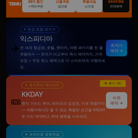
30% 할인
선물 0원
특별세일
SAVE BIG
TEMU
+15만쿠폰
앱전용
신규앱
전체혜택
✦ 항공·호텔·패키지
익스피디아
✈️
최저가
전 세계 항공권, 호텔, 렌터카, 여행 패키지를 한 플
예약 →
랫폼에서 — 최저가 비교부터 즉시 예약까지, 가격
보장 + 무료 취소 혜택으로 더 스마트하게 여행하세
요.
★ 후기 1위
✦ 현지투어·액티비티
KKDAY
🎫
바로
예약 →
현지 가이드 투어, 테마파크 입장권, 이색 체험까지
— 여행지에서만 할 수 있는 특별한 순간을 KKDAY
로 미리 예약하고 최대 혜택을 누리세요.
✦ 프리미엄 공항픽업