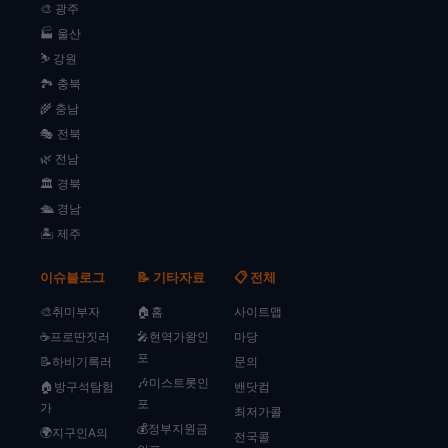
🎨 광주
🏭 울산
⛷️ 강원
🏞️ 충북
🌾 충남
🎭 전북
🌿 전남
🏛️ 경북
🛳️ 경남
🏝️ 제주
이슈블로그
📝 기타자료
📋 전체
🎨취미부자
🏠홈
사이트맵
☕프로딴짓러
🎤현역가왕인
마당
포
📝하비기록러
문의
🎶미스트롯인
🏠방구석탐험
밴닷컴
포
가
최저가콜
💰정부지원금
🌍지구인A의
전국콜