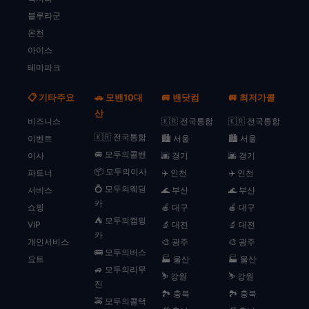
블루라군
온천
아이스
테마파크
📋 기타주요
🚗 모밴10대
🚐 밴닷컴
🚐 최저가콜
산
비즈니스
🇰🇷 전국통합
🇰🇷 전국통합
🇰🇷 전국통합
이벤트
🏙️ 서울
🏙️ 서울
🚐 모두의콜밴
이사
🌆 경기
🌆 경기
📦 모두의이사
파트너
✈️ 인천
✈️ 인천
💍 모두의웨딩
서비스
🌊 부산
🌊 부산
카
쇼핑
🍎 대구
🍎 대구
⛺ 모두의캠핑
VIP
🔬 대전
🔬 대전
카
개인서비스
🎨 광주
🎨 광주
🚌 모두의버스
요트
🏭 울산
🏭 울산
🚙 모두의리무
⛷️ 강원
⛷️ 강원
진
🏞️ 충북
🏞️ 충북
🚕 모두의콜택