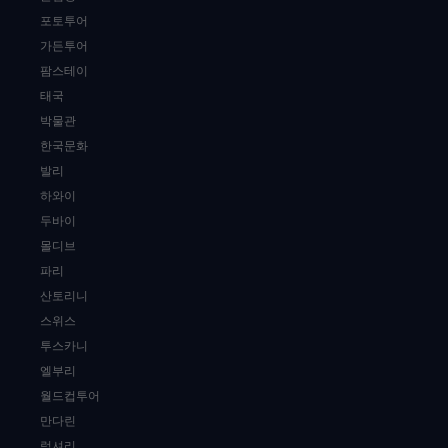
포토투어
가든투어
팜스테이
태국
박물관
한국문화
발리
하와이
두바이
몰디브
파리
산토리니
스위스
투스카니
엘부리
월드컵투어
만다린
럭셔리