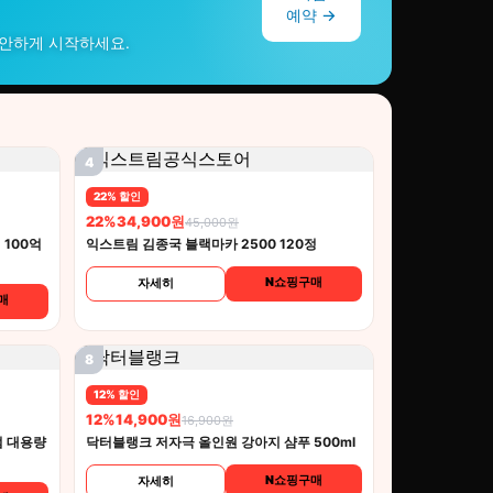
예약 →
편안하게 시작하세요.
4
22% 할인
22%
34,900원
45,000원
 100억
익스트림 김종국 블랙마카 2500 120정
N쇼핑구매
자세히
매
8
12% 할인
12%
14,900원
16,900원
 대용량
닥터블랭크 저자극 올인원 강아지 샴푸 500ml
N쇼핑구매
자세히