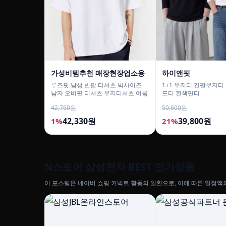
가성비템추천 매장현장업소용
하이앤핏
루즈핏 남성 반팔 티셔츠 빅사이즈
1+1 무지티 긴팔무지
남자 오버핏 티셔츠 무지티셔츠 여름
드티 흰색면티
42,760원
50,600원
42,330원
39,800원
1%
21%
N스토어 삼성전자 BEST 인기상품
이 포스팅은 네이버 쇼핑 커넥트 활동의 일환으로, 이에 따른 일정액