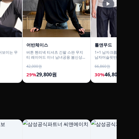
▶
어반체이스
톨앤무드
어보이는 무
버튼 헨리넥 티셔츠 긴팔 스판 무지
1+1 남자크롭티 머슬핏반
티 레이어드 이너 남녀공용 봄신상
남자머슬핏반팔티
남친룩
42,000원
66,860원
29,800원
46,800원
29%
30%