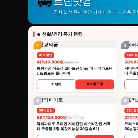
🚐
트립닷컴
공항 도착 즉시 전담 기사가 안내 — 전용 
🔥 생활/건강 특가 랭킹
1
2
41% 할인
56% 
41%
19,800원
56%
8
33,600원
함량의꿈 식물성 멜라토닌 5mg 미국 메라토닌
닥터파이
L 트립토판 룰라바이
태 추출
N쇼핑구매
자세히
5
6
59% 할인
21% 할
59%
124,000원
21%
17
300,000원
닥터파이토 루테인 지아잔틴 아스타잔틴 서목
트러스티
태 추출물 8중 복합기능성 30캡슐 6개
50g 