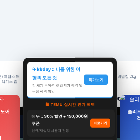
엔젯오리진
칠갑농산
✈️ kkday :: 나를 위한 여
분) 흑염소 매
엔젯오리진 하이큐 포스파티딜세린
칠갑농산 면비빔장 2kg
행의 모든 것
특가보기
 액기스 즙
300mg 징코 800 은행잎추출물 50캡
전 세계 투어·티켓 최저가 예약 및
15ml, 4개
슐, 5개
124,880원
14,900원
독점 혜택 확인
99,900원
10,900원
20%
27%
🛍️ TEMU 실시간 인기 혜택
4도어
솔리드
테무 :: 30% 할인 + 150,000원
건
쿠폰
바로가기
신규/재설치 사용자 전용
원