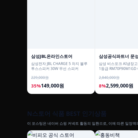
삼성JBL온라인스토어
삼성공식파트너 문
삼성전자 JBL CHARGE 5 차지 블루
삼성 비스포크 AI냉장고 
투스스피커 30W 무선 스피커
1등급 RM70F90M1G
지 푸드쇼케이스
229,000원
2,840,000원
149,000원
2,599,000원
35%
8%
N스토어 식품 BEST 인기상품
이 포스팅은 네이버 쇼핑 커넥트 활동의 일환으로, 이에 따른 일정액