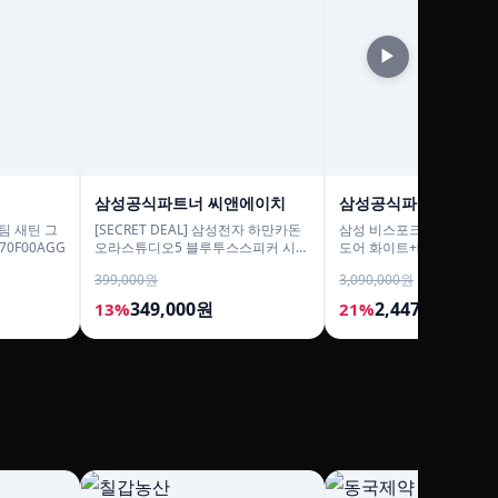
▶
삼성공식파트너 씨앤에이치
삼성공식파트너 평강
스팀 새틴 그
[SECRET DEAL] 삼성전자 하만카돈
삼성 비스포크 냉장고 640L
0F00AGG
오라스튜디오5 블루투스스피커 시그
도어 화이트+베이지
니처 프리미엄 조명
399,000원
3,090,000원
349,000원
2,447,000원
13%
21%