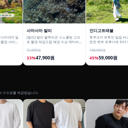
사마사마 발리
인디고트래블
 다카야마 일
[발리] 발리 블루라군 스노쿨링 고프
후쿠오카 유후인 일일 버
사진촬영 서비
로 촬영 픽업드랍 해양 수상 액티비
온천 벳부 유후다케 히타
티 체험 산호 열대어
72,000원
108,000원
47,900원
59,000원
33%
45%
의 수수료를 제공받습니다.