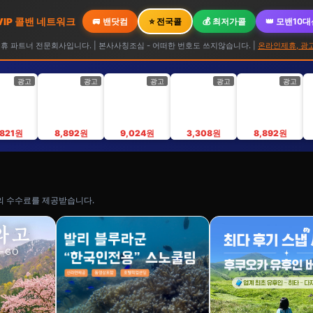
 VIP 콜밴 네트워크
🚐 밴닷컴
⭐ 전국콜
💰 최저가콜
👑 모밴10
 파트너 전문회사입니다. | 본사사칭조심 - 어떠한 번호도 쓰지않습니다. |
온라인제휴, 광
광고
광고
광고
광고
광고
,821원
8,892원
9,024원
3,308원
8,892원
의 수수료를 제공받습니다.