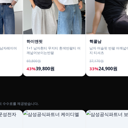
하이앤핏
핵쿨남
티 남자레이어
1+1 남자흰티 무지티 흰색반팔티 어
남자 머슬핏 반팔 어깨넓
깨넓어보이는반팔
지 티셔츠
69,800원
37,170원
39,800원
24,900원
43%
33%
의 수수료를 제공받습니다.