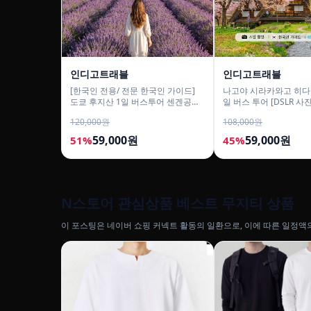
인디고트래블
인디고트래블
[한국인 전용/ 전문 한국인 가이드]
나고야 시라카와고 히다
도쿄 후지산 1일 버스투어 센겐공원
일 버스 투어 [DSLR 
히카와시계점/DSLR 사진촬영
스]
120,000원
108,000원
59,000원
59,000원
51%
45%
N스토어 관심상품 베스트 무지티 상품
이 포스팅은 네이버 쇼핑 커넥트 활동의 일환으로, 이에 따른 일정액