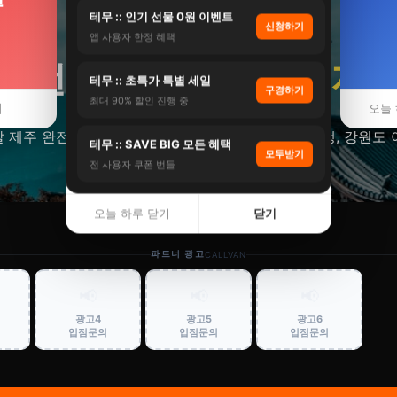
테무 :: 인기 선물 0원 이벤트
신청하기
앱 사용자 한정 혜택
전북
국내여행 패키지
테무 :: 초특가 특별 세일
구경하기
최대 90% 할인 진행 중
기
오늘 
제주 완전정복. 렌트카숙박항공 패키지. 제주도 여행, 강원도 여
테무 :: SAVE BIG 모든 혜택
모두받기
전 사용자 쿠폰 번들
오늘 하루 닫기
닫기
파트너 광고
CALLVAN
📢
📢
📢
광고4
광고5
광고6
입점문의
입점문의
입점문의