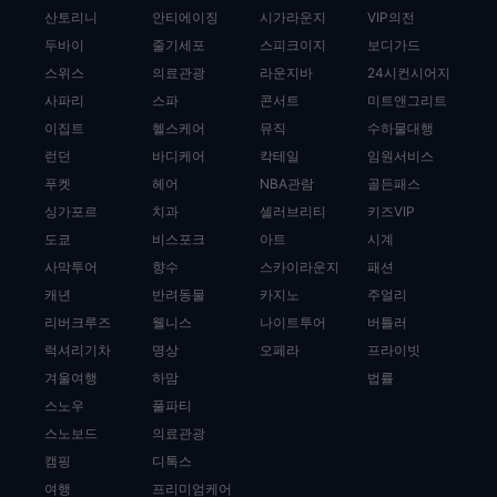
산토리니
안티에이징
시가라운지
VIP의전
두바이
줄기세포
스피크이지
보디가드
스위스
의료관광
라운지바
24시컨시어지
사파리
스파
콘서트
미트앤그리트
이집트
헬스케어
뮤직
수하물대행
런던
바디케어
칵테일
임원서비스
푸켓
헤어
NBA관람
골든패스
싱가포르
치과
셀러브리티
키즈VIP
도쿄
비스포크
아트
시계
사막투어
향수
스카이라운지
패션
캐년
반려동물
카지노
주얼리
리버크루즈
웰니스
나이트투어
버틀러
럭셔리기차
명상
오페라
프라이빗
겨울여행
하맘
법률
스노우
풀파티
스노보드
의료관광
캠핑
디톡스
여행
프리미엄케어