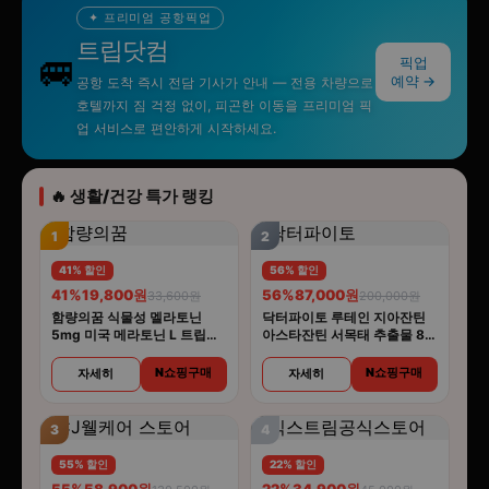
✦ 프리미엄 공항픽업
트립닷컴
🚐
픽업
예약 →
공항 도착 즉시 전담 기사가 안내 — 전용 차량으로
호텔까지 짐 걱정 없이, 피곤한 이동을 프리미엄 픽
업 서비스로 편안하게 시작하세요.
🔥 생활/건강 특가 랭킹
1
2
41% 할인
56% 할인
41%
19,800원
56%
87,000원
33,600원
200,000원
함량의꿈 식물성 멜라토닌
닥터파이토 루테인 지아잔틴
5mg 미국 메라토닌 L 트립토
아스타잔틴 서목태 추출물 8중
판 룰라바이
복합기능성 30캡슐 4개
N쇼핑구매
N쇼핑구매
자세히
자세히
3
4
55% 할인
22% 할인
55%
58,900원
22%
34,900원