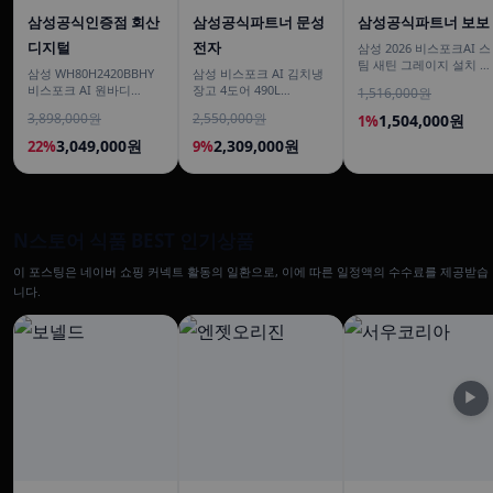
삼성공식인증점 회산
삼성공식파트너 문성
삼성공식파트너 보보
디지털
전자
삼성 2026 비스포크AI 스
팀 새틴 그레이지 설치 보
삼성 WH80H2420BBHY
삼성 비스포크 AI 김치냉
안 안심 VR70F00AGG
비스포크 AI 원바디
장고 4도어 490L
1,516,000원
24kg+20kg 세제자동투
RK70F49M2DD 에센셜
3,898,000원
2,550,000원
1,504,000원
1%
입 1등급
다크메탈 유산균아삭 숙
성모드
3,049,000원
2,309,000원
22%
9%
N스토어 식품 BEST 인기상품
이 포스팅은 네이버 쇼핑 커넥트 활동의 일환으로, 이에 따른 일정액의 수수료를 제공받습
니다.
▶