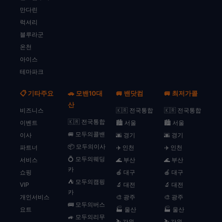
만다린
럭셔리
블루라군
온천
아이스
테마파크
📋 기타주요
🚗 모밴10대
🚐 밴닷컴
🚐 최저가콜
산
비즈니스
🇰🇷 전국통합
🇰🇷 전국통합
🇰🇷 전국통합
이벤트
🏙️ 서울
🏙️ 서울
🚐 모두의콜밴
이사
🌆 경기
🌆 경기
📦 모두의이사
파트너
✈️ 인천
✈️ 인천
💍 모두의웨딩
서비스
🌊 부산
🌊 부산
카
쇼핑
🍎 대구
🍎 대구
⛺ 모두의캠핑
VIP
🔬 대전
🔬 대전
카
개인서비스
🎨 광주
🎨 광주
🚌 모두의버스
요트
🏭 울산
🏭 울산
🚙 모두의리무
⛷️ 강원
⛷️ 강원