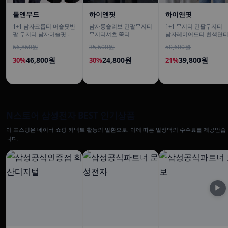
톨앤무드
하이앤핏
하이앤핏
1+1 남자크롭티 머슬핏반
남자롱슬리브 긴팔무지티
1+1 무지티 긴팔무지티
팔 무지티 남자머슬핏반
무지티셔츠 쭉티
남자레이어드티 흰색면
팔티
66,860원
35,600원
50,600원
46,800원
24,800원
39,800원
30%
30%
21%
N스토어 삼성전자 BEST 인기상품
이 포스팅은 네이버 쇼핑 커넥트 활동의 일환으로, 이에 따른 일정액의 수수료를 제공받습
니다.
▶