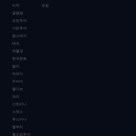
비치
보험
글램핑
포토투어
가든투어
팜스테이
태국
박물관
한국문화
발리
하와이
두바이
몰디브
파리
산토리니
스위스
투스카니
엘부리
월드컵투어