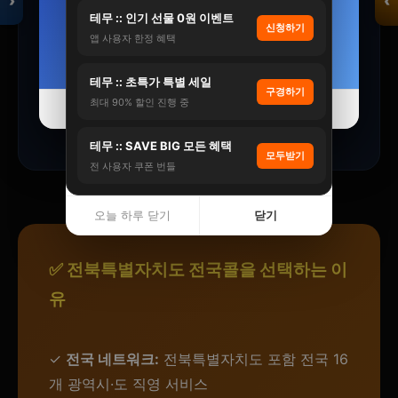
›
‹
22%
40%
테무 :: 인기 선물 0원 이벤트
④
신청하기
앱 사용자 한정 혜택
자세히 보기 →
자세히 보기 →
입점 · 제휴 문의
서비스 이용
테무 :: 초특가 특별 세일
구경하기
최대 90% 할인 진행 중
오늘 하루 닫기
오늘 하루 닫기
닫기
닫기
예약 당일 프리미엄 서비스를 경험하세요.
테무 :: SAVE BIG 모든 혜택
모두받기
전 사용자 쿠폰 번들
오늘 하루 닫기
닫기
✅ 전북특별자치도 전국콜을 선택하는 이
유
✓
전국 네트워크:
전북특별자치도 포함 전국 16
개 광역시·도 직영 서비스