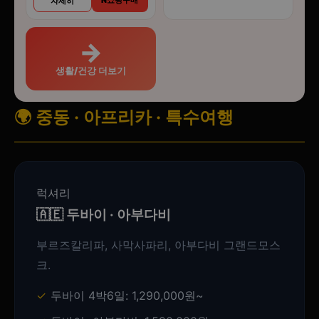
자세히
→
생활/건강 더보기
🌍 중동 · 아프리카 · 특수여행
럭셔리
🇦🇪 두바이 · 아부다비
부르즈칼리파, 사막사파리, 아부다비 그랜드모스
크.
두바이 4박6일: 1,290,000원~