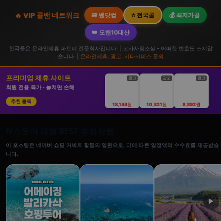
🔥 VIP 콜밴 네트워크
🚐 밴닷컴
⭐ 전국콜
💰 최저가콜
👑 모밴10대산
전국콜은 온라인제휴 파트너 전문회사입니다. | 본사사칭조심 - 어떠한 번호도 쓰지않
습니다. |
온라인제휴, 광고, 기타서비스 문의
프리미엄 제휴 사이트
광고
광고
광고
회원 전용 특가 · 놓치면 손해
추천 클릭
18,144원
10,821원
8,892원
N스토어 여행 BEST 추천상품
이 포스팅은 네이버 쇼핑 커넥트 활동의 일환으로, 이에 따른 일정액의 수수료를 제공받습
니다.
▶