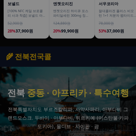
보넬드
엔젯오리진
서우코리아
[100% NFC 케일 브로콜
엔젯오리진 하이큐 포스
절대콜라겐 플러스 비오
리 사과 착즙] 보넬드 아
파티딜세린 300mg 징코
틴 1+1 저분자 펩타이드
이엠 그린 베지터블, 1L, 3
800 은행잎추출물 50캡
피쉬 어류 어린 가루
52,900원
124,880원
78,000원
개
슐, 5개
120g
37,900원
99,900원
37,000원
28%
20%
53%
🌾 전북전국콜
전북
중동 · 아프리카 · 특수여행
전북특별자치도 부르즈칼리파, 사막사파리, 아부다비 그
랜드모스크. 두바이 · 아부다비, 튀르키예 (이스탄불·카파
도키아), 몰디브 · 사이판 · 괌