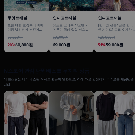
두잇트래블
인디고트래블
인디고트래블
보홀 여행 호핑투어 어메
삿포로 오타루 샤코탄 시
[한국인 전용/ 전문 한국
이징 발리카삭 버진아일
마무이 핵심 일일 버스투
인 가이드] 도쿄 후지산 1
랜드 돌고래 거북이 픽드
어/ DSLR 촬영
일 버스투어 센겐공원 히
87,250원
69,000원
120,000원
랍 포함
카와시계점/DSLR 사진촬
영
69,800원
69,000원
59,000원
20%
51%
N스토어 관심상품 베스트 무지티 상품
이 포스팅은 네이버 쇼핑 커넥트 활동의 일환으로, 이에 따른 일정액의 수수료를 제공받습
니다.
▶