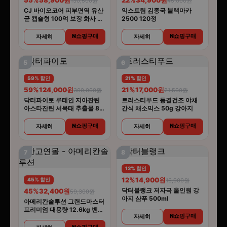
130,500원
45,000원
CJ 바이오코어 피부면역 유산
익스트림 김종국 블랙마카
균 캡슐형 100억 보장 화사 유
2500 120정
산균 30캡슐 5개
N쇼핑구매
N쇼핑구매
자세히
자세히
5
6
59% 할인
21% 할인
59%
124,000원
21%
17,000원
300,000원
21,500원
닥터파이토 루테인 지아잔틴
트러스티푸드 동결건조 야채
아스타잔틴 서목태 추출물 8중
간식 채소믹스 50g 강아지
복합기능성 30캡슐 6개
N쇼핑구매
N쇼핑구매
자세히
자세히
7
8
12% 할인
12%
14,900원
45% 할인
16,900원
닥터블랭크 저자극 올인원 강
45%
32,400원
59,300원
아지 샴푸 500ml
아메리칸솔루션 그랜드마스터
프리미엄 대용량 12.6kg 벤토
N쇼핑구매
자세히
나이트 고양이모래
N쇼핑구매