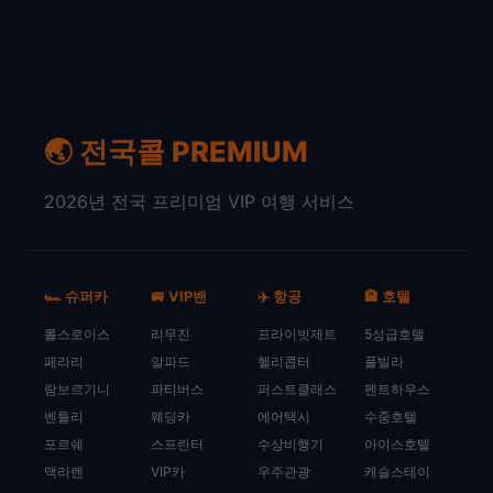
🌏 전국콜 PREMIUM
2026년 전국 프리미엄 VIP 여행 서비스
🏎️ 슈퍼카
🚐 VIP밴
✈️ 항공
🏨 호텔
롤스로이스
리무진
프라이빗제트
5성급호텔
페라리
알파드
헬리콥터
풀빌라
람보르기니
파티버스
퍼스트클래스
펜트하우스
벤틀리
웨딩카
에어택시
수중호텔
포르쉐
스프린터
수상비행기
아이스호텔
맥라렌
VIP카
우주관광
캐슬스테이