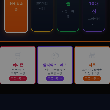
콜
10대
프리미엄
현재 접속
여행
중
산
가성비 여
행
프리미엄
VIP
🛒
📦
🎁
아마존
알리익스프레스
테무
직구·특가
해외직구·초특가
초저가·무료배송
최저가 쇼핑
글로벌 쇼핑
가성비 쇼핑
지금 쇼핑 →
지금 쇼핑 →
지금 쇼핑 →