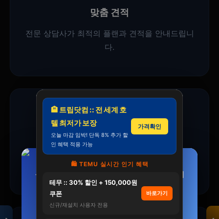
맞춤 견적
전문 상담사가 최적의 플랜과 견적을 안내드립니
다.
🏨 트립닷컴 :: 전 세계 호
③
텔 최저가 보장
가격확인
오늘 마감 임박! 단독 8% 추가 할
예약 확정
인 혜택 적용 가능
🛍️ TEMU 실시간 인기 혜택
일정과 세부사항 확정 후 예약이 완료됩니다.
철갑상어 콘드로이친 보스웰리아 1400파워 상어
삼성 WH80H2420BBHY 비스포크 AI 원바디
모두의백화점
테무 :: 30% 할인 + 150,000원
연골 CS6형 저분자콜…
24kg+20kg…
명품 · 패션 · 생활
쿠폰
바로가기
총집합 보기
3,898,000원
534,000원
신규/재설치 사용자 전용
3,049,000원
318,000원