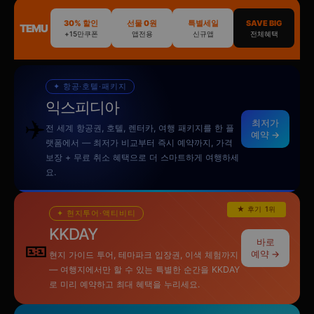
30% 할인
선물 0원
특별세일
SAVE BIG
TEMU
+15만쿠폰
앱전용
신규앱
전체혜택
✦ 항공·호텔·패키지
익스피디아
✈️
최저가
전 세계 항공권, 호텔, 렌터카, 여행 패키지를 한 플
예약 →
랫폼에서 — 최저가 비교부터 즉시 예약까지, 가격
보장 + 무료 취소 혜택으로 더 스마트하게 여행하세
요.
★ 후기 1위
✦ 현지투어·액티비티
KKDAY
🎫
바로
예약 →
현지 가이드 투어, 테마파크 입장권, 이색 체험까지
— 여행지에서만 할 수 있는 특별한 순간을 KKDAY
로 미리 예약하고 최대 혜택을 누리세요.