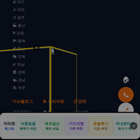
🍎 대구
🔬 대전
🎨 광주
🏭 울산
⛷️ 강원
🏞️ 충북
✕
🌾 충남
🎭 전북
🌿 전남
🏛️ 경북
🏠
🛳️ 경남
🏝️ 제주
📞
이슈블로그
📝 기타자료
📋 전체
📍
🎨취미부자
🏠홈
사이트맵
☕프로딴짓러
🎤현역가왕인
마당
마리트
여행용품
해외골프
키즈여행
호텔특가
국내렌터카
⬆️
🏠
🚗
💒
🏕️
📍
📢
✕
포
📝하비기록러
문의
특가픽
혜택가 제공
폭탄 세일
가족 추천
지금 예약
최저가 픽
🎶미스트롯인
본사
리무진
웨딩카
캠핑카
전국
광고
🏠방구석탐험
밴닷컴