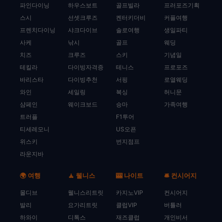
파인다이닝
하우스보트
골프빌라
프러포즈기획
스시
선셋크루즈
켄터키더비
커플여행
프렌치다이닝
샤크다이브
솔로여행
생일파티
사케
낚시
골프
웨딩
치즈
크루즈
스키
기념일
테킬라
다이빙자격증
테니스
프로포즈
바리스타
다이빙추천
서핑
로열웨딩
와인
세일링
복싱
허니문
샴페인
웨이크보드
승마
가족여행
트러플
F1투어
티세레모니
US오픈
위스키
번지점프
라운지바
🌍 여행
🧘 웰니스
🎰 나이트
🛎️ 컨시어지
몰디브
웰니스리트릿
카지노VIP
컨시어지
발리
요가리트릿
클럽VIP
버틀러
하와이
디톡스
재즈클럽
개인비서