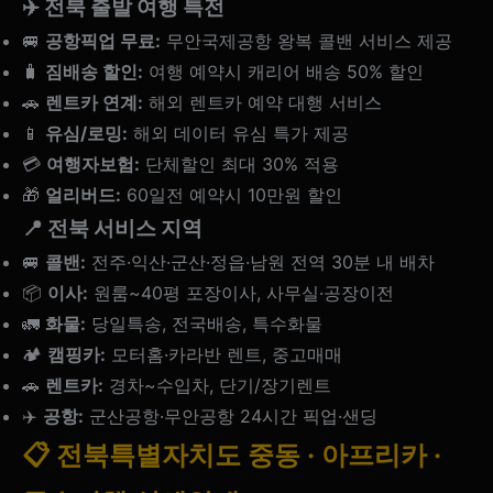
✈️ 전북 출발 여행 특전
🚐
공항픽업 무료:
무안국제공항 왕복 콜밴 서비스 제공
🧳
짐배송 할인:
여행 예약시 캐리어 배송 50% 할인
🚗
렌트카 연계:
해외 렌트카 예약 대행 서비스
📱
유심/로밍:
해외 데이터 유심 특가 제공
💳
여행자보험:
단체할인 최대 30% 적용
🎁
얼리버드:
60일전 예약시 10만원 할인
📍 전북 서비스 지역
🚐
콜밴:
전주·익산·군산·정읍·남원 전역 30분 내 배차
📦
이사:
원룸~40평 포장이사, 사무실·공장이전
🚛
화물:
당일특송, 전국배송, 특수화물
🏕️
캠핑카:
모터홈·카라반 렌트, 중고매매
🚗
렌트카:
경차~수입차, 단기/장기렌트
✈️
공항:
군산공항·무안공항 24시간 픽업·샌딩
📋 전북특별자치도 중동 · 아프리카 ·