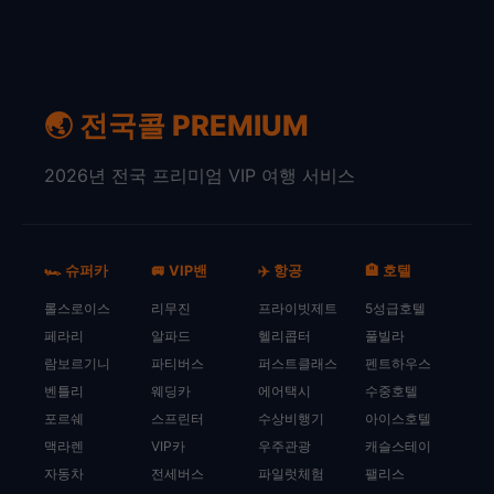
🌏 전국콜 PREMIUM
2026년 전국 프리미엄 VIP 여행 서비스
🏎️ 슈퍼카
🚐 VIP밴
✈️ 항공
🏨 호텔
롤스로이스
리무진
프라이빗제트
5성급호텔
페라리
알파드
헬리콥터
풀빌라
람보르기니
파티버스
퍼스트클래스
펜트하우스
벤틀리
웨딩카
에어택시
수중호텔
포르쉐
스프린터
수상비행기
아이스호텔
맥라렌
VIP카
우주관광
캐슬스테이
자동차
전세버스
파일럿체험
팰리스