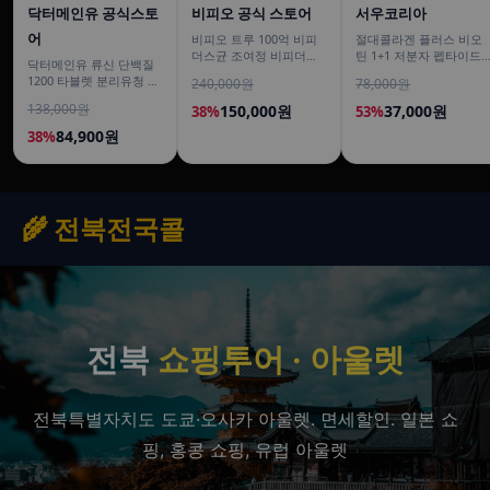
닥터메인유 공식스토
비피오 공식 스토어
서우코리아
어
비피오 트루 100억 비피
절대콜라겐 플러스 비오
더스균 조여정 비피더스
틴 1+1 저분자 펩타이드
닥터메인유 류신 단백질
유산균 30캡슐, 6개
피쉬 어류 어린 가루
1200 타블렛 분리유청 산
240,000원
78,000원
120g
양유 노인 3개월분 90정,
138,000원
150,000원
37,000원
38%
53%
2개
84,900원
38%
🌾 전북전국콜
전북
쇼핑투어 · 아울렛
전북특별자치도 도쿄·오사카 아울렛. 면세할인. 일본 쇼
핑, 홍콩 쇼핑, 유럽 아울렛