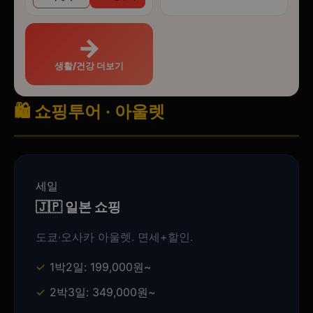
→
생활/건강 더보기
🛍️ 쇼핑투어 · 아울렛
세일
🇯🇵 일본 쇼핑
도쿄·오사카 아울렛. 면세+할인.
1박2일: 199,000원~
2박3일: 349,000원~