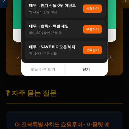
›
‹
24%
22%
✓
검증된 파트너:
엄격한 심사를 통과한 프리미
테무 :: 인기 선물 0원 이벤트
신청하기
엄 파트너사만 제휴
앱 사용자 한정 혜택
자세히 보기 →
자세히 보기 →
입점 · 제휴 문의
테무 :: 초특가 특별 세일
✓
투명한 가격:
숨은 비용 없는 명확한 요금제
구경하기
최대 90% 할인 진행 중
오늘 하루 닫기
오늘 하루 닫기
닫기
닫기
✓
24시간 상담:
언제든 전문 상담사 연결
테무 :: SAVE BIG 모든 혜택
모두받기
전 사용자 쿠폰 번들
✓
사후 관리:
서비스 완료 후에도 책임지는 A/S
오늘 하루 닫기
닫기
❓ 자주 묻는 질문
Q. 전북특별자치도 쇼핑투어 · 아울렛 예