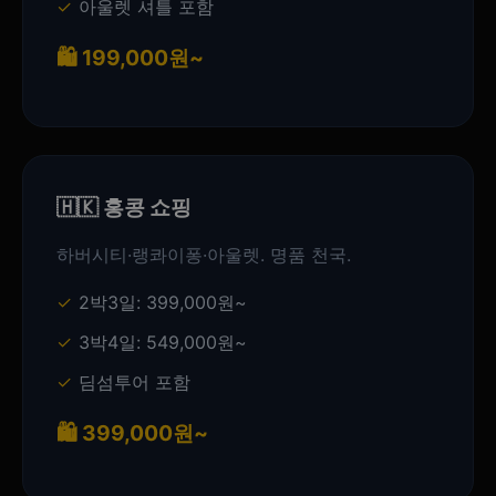
아울렛 셔틀 포함
🛍️ 199,000원~
🇭🇰 홍콩 쇼핑
하버시티·랭콰이퐁·아울렛. 명품 천국.
2박3일: 399,000원~
3박4일: 549,000원~
딤섬투어 포함
🛍️ 399,000원~