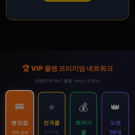
🏆 VIP 콜밴 프리미엄 네트워크
대한민국 No.1 콜밴 서비스 파트너
🚐
⭐
💰
👑
밴닷컴
전국콜
최저가
모밴
콜
10대
프리미엄
현재 접속