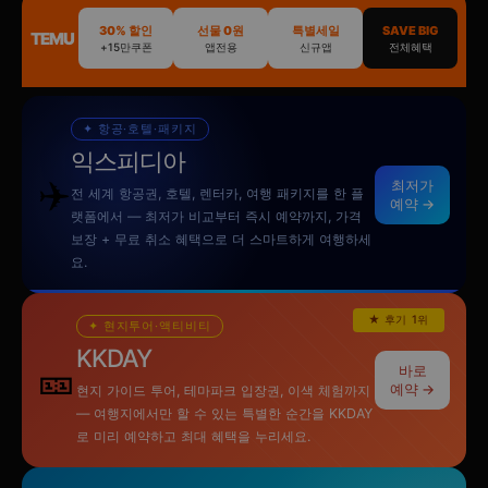
30% 할인
선물 0원
특별세일
SAVE BIG
TEMU
+15만쿠폰
앱전용
신규앱
전체혜택
✦ 항공·호텔·패키지
익스피디아
✈️
최저가
전 세계 항공권, 호텔, 렌터카, 여행 패키지를 한 플
예약 →
랫폼에서 — 최저가 비교부터 즉시 예약까지, 가격
보장 + 무료 취소 혜택으로 더 스마트하게 여행하세
요.
★ 후기 1위
✦ 현지투어·액티비티
KKDAY
🎫
바로
예약 →
현지 가이드 투어, 테마파크 입장권, 이색 체험까지
— 여행지에서만 할 수 있는 특별한 순간을 KKDAY
로 미리 예약하고 최대 혜택을 누리세요.