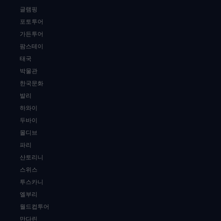
글램핑
포토투어
가든투어
팜스테이
태국
박물관
한국문화
발리
하와이
두바이
몰디브
파리
산토리니
스위스
투스카니
엘부리
월드컵투어
만다린