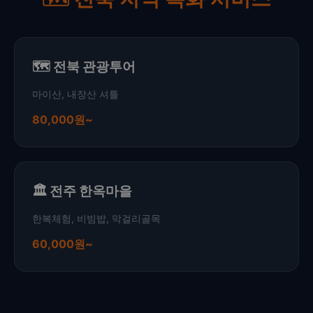
🗺️ 전북 관광투어
마이산, 내장산 셔틀
80,000원~
🏛️ 전주 한옥마을
한복체험, 비빔밥, 막걸리골목
60,000원~