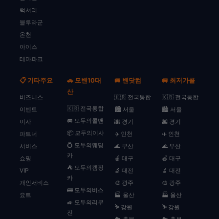
럭셔리
블루라군
온천
아이스
테마파크
📋 기타주요
🚗 모밴10대
🚐 밴닷컴
🚐 최저가콜
산
비즈니스
🇰🇷 전국통합
🇰🇷 전국통합
🇰🇷 전국통합
이벤트
🏙️ 서울
🏙️ 서울
🚐 모두의콜밴
이사
🌆 경기
🌆 경기
📦 모두의이사
파트너
✈️ 인천
✈️ 인천
💍 모두의웨딩
서비스
🌊 부산
🌊 부산
카
쇼핑
🍎 대구
🍎 대구
⛺ 모두의캠핑
VIP
🔬 대전
🔬 대전
카
개인서비스
🎨 광주
🎨 광주
🚌 모두의버스
요트
🏭 울산
🏭 울산
🚙 모두의리무
⛷️ 강원
⛷️ 강원
진