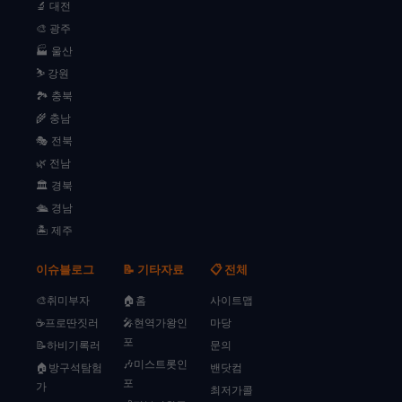
🔬 대전
🎨 광주
🏭 울산
⛷️ 강원
🏞️ 충북
🌾 충남
🎭 전북
🌿 전남
🏛️ 경북
🛳️ 경남
🏝️ 제주
이슈블로그
📝 기타자료
📋 전체
🎨취미부자
🏠홈
사이트맵
☕프로딴짓러
🎤현역가왕인
마당
포
📝하비기록러
문의
🎶미스트롯인
🏠방구석탐험
밴닷컴
포
가
최저가콜