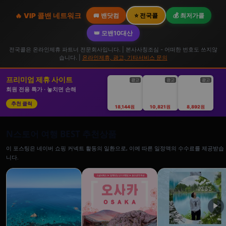
🔥 VIP 콜밴 네트워크
🚐 밴닷컴
⭐ 전국콜
💰 최저가콜
👑 모밴10대산
전국콜은 온라인제휴 파트너 전문회사입니다. | 본사사칭조심 - 어떠한 번호도 쓰지않
습니다. |
온라인제휴, 광고, 기타서비스 문의
프리미엄 제휴 사이트
광고
광고
광고
회원 전용 특가 · 놓치면 손해
추천 클릭
18,144원
10,821원
8,892원
N스토어 여행 BEST 추천상품
이 포스팅은 네이버 쇼핑 커넥트 활동의 일환으로, 이에 따른 일정액의 수수료를 제공받습
니다.
▶