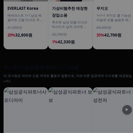
EVERLAST Korea
가성비템추천 매장현
무지오
장업소용
에버라스트 1+1 남성 레
1+1+1 무지오 쿨 기능성
귤러핏 긴팔 티셔츠 무지
머슬핏 반팔 슬림핏 레이
루즈핏 남성 반팔 티셔츠
티
어드 이너 짐웨어 무지 티
빅사이즈 남자 오버핏 티
41,000원
66,000원
셔츠
셔츠 무지티셔츠 여름
42,760원
32,800원
42,700원
20%
35%
42,330원
1%
N스토어 삼성전자 BEST 인기상품
이 포스팅은 네이버 쇼핑 커넥트 활동의 일환으로, 이에 따른 일정액의 수수료를 제공받습
니다.
▶