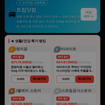
✦ 프리미엄 공항픽업
트립닷컴
🚐
픽업
예약 →
공항 도착 즉시 전담 기사가 안내 — 전용 차량으로
호텔까지 짐 걱정 없이, 피곤한 이동을 프리미엄 픽
업 서비스로 편안하게 시작하세요.
🔥 생활/건강 특가 랭킹
1
2
41% 할인
56% 할인
41%
19,800원
56%
87,000원
33,600원
200,000원
함량의꿈 식물성 멜라토닌
닥터파이토 루테인 지아잔틴
5mg 미국 메라토닌 L 트립토
아스타잔틴 서목태 추출물 8중
판 룰라바이
복합기능성 30캡슐 4개
N쇼핑구매
N쇼핑구매
자세히
자세히
3
4
55% 할인
22% 할인
55%
58,900원
22%
34,900원
130,500원
45,000원