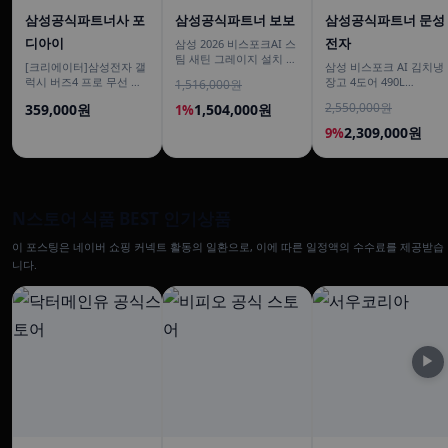
삼성공식파트너사 포
삼성공식파트너 보보
삼성공식파트너 문성
디아이
전자
삼성 2026 비스포크AI 스
팀 새틴 그레이지 설치 보
[크리에이터]삼성전자 갤
삼성 비스포크 AI 김치냉
안 안심 VR70F00AGG
럭시 버즈4 프로 무선 블
장고 4도어 490L
1,516,000원
루투스 이어폰 ANC SM-
RK70F49M2DD 에센셜
2,550,000원
359,000원
1,504,000원
1%
R640N
다크메탈 유산균아삭 숙
성모드
2,309,000원
9%
N스토어 식품 BEST 인기상품
이 포스팅은 네이버 쇼핑 커넥트 활동의 일환으로, 이에 따른 일정액의 수수료를 제공받습
니다.
▶