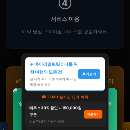
④
서비스 이용
예약 당일 프리미엄 서비스를 경험하세요.
✈️ 마이리얼트립 :: 나를 위
한 여행의 모든 것
특가보기
전 세계 투어·티켓 최저가 예약 및
✅ 전북특별자치도 전국콜을 선택하는 이
독점 혜택 확인
유
🛍️ TEMU 실시간 인기 혜택
삼성 AI 무풍콤보갤러리 청정 이지오픈 멀티형 에
[네이버단독] 익스트림 김종국 블랙마카 2500
모두의백화점
테무 :: 30% 할인 + 150,000원
어컨 AF80F17D…
120정, 1개
✓
전국 네트워크:
전북특별자치도 포함 전국 16
명품 · 패션 · 생활
쿠폰
바로가기
총집합 보기
개 광역시·도 직영 서비스
4,290,000원
45,000원
신규/재설치 사용자 전용
3,248,000원
34,900원