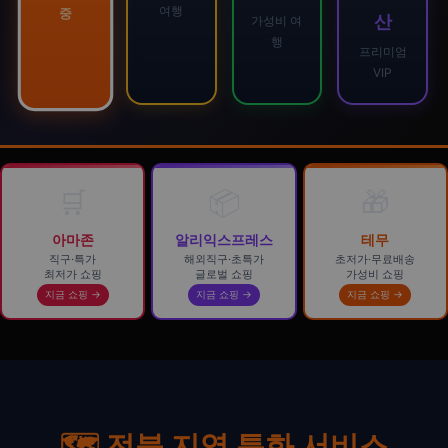
여행
중
산
가성비 여
행
프리미엄
VIP
🛒
📦
🎁
아마존
알리익스프레스
테무
직구·특가
해외직구·초특가
초저가·무료배송
최저가 쇼핑
글로벌 쇼핑
가성비 쇼핑
지금 쇼핑 →
지금 쇼핑 →
지금 쇼핑 →
🗺️ 전북 지역 특화 서비스