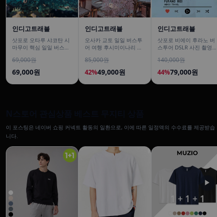
인디고트래블
인디고트래블
인디고트래블
삿포로 오타루 샤코탄 시
오사카 교토 일일 버스투
삿포로 비에이 후라노 버
마무이 핵심 일일 버스투
어 여행 후시미이나리 아
스투어 DSLR 사진 촬영
어/ DSLR 촬영
라시야마 은각사 청수사
/[준페이 예약 식사]
69,000원
85,000원
140,000원
철학의길
69,000원
49,000원
79,000원
42%
44%
N스토어 관심상품 베스트 무지티 상품
이 포스팅은 네이버 쇼핑 커넥트 활동의 일환으로, 이에 따른 일정액의 수수료를 제공받습
니다.
▶