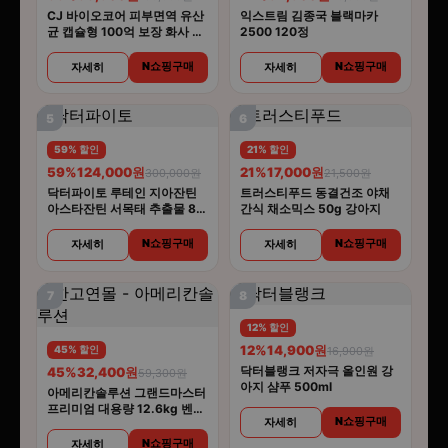
CJ 바이오코어 피부면역 유산
익스트림 김종국 블랙마카
균 캡슐형 100억 보장 화사 유
2500 120정
산균 30캡슐 5개
N쇼핑구매
N쇼핑구매
자세히
자세히
5
6
59% 할인
21% 할인
59%
124,000원
21%
17,000원
300,000원
21,500원
닥터파이토 루테인 지아잔틴
트러스티푸드 동결건조 야채
아스타잔틴 서목태 추출물 8중
간식 채소믹스 50g 강아지
복합기능성 30캡슐 6개
N쇼핑구매
N쇼핑구매
자세히
자세히
7
8
12% 할인
12%
14,900원
45% 할인
16,900원
닥터블랭크 저자극 올인원 강
45%
32,400원
59,300원
아지 샴푸 500ml
아메리칸솔루션 그랜드마스터
프리미엄 대용량 12.6kg 벤토
N쇼핑구매
자세히
나이트 고양이모래
N쇼핑구매
자세히