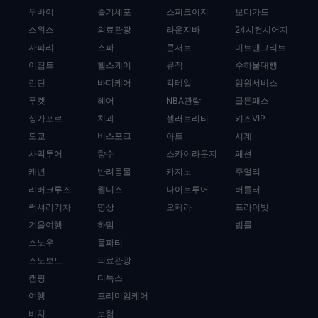
두바이
줄기세포
스피크이지
보디가드
스위스
의료관광
라운지바
24시컨시어지
사파리
스파
콘서트
미트앤그리트
이집트
헬스케어
뮤직
수하물대행
런던
바디케어
칵테일
임원서비스
푸켓
헤어
NBA관람
골든패스
싱가포르
치과
셀러브리티
키즈VIP
도쿄
비스포크
아트
시계
사막투어
향수
스카이라운지
패션
캐년
반려동물
카지노
주얼리
리버크루즈
웰니스
나이트투어
버틀러
럭셔리기차
명상
오페라
프라이빗
겨울여행
하맘
법률
스노우
풀파티
스노보드
의료관광
캠핑
디톡스
여행
프리미엄케어
비치
보험