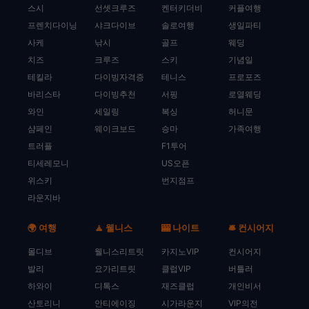
스시
선셋크루즈
켄터키더비
커플여행
프렌치다이닝
샤크다이브
솔로여행
생일파티
사케
낚시
골프
웨딩
치즈
크루즈
스키
기념일
테킬라
다이빙자격증
테니스
프로포즈
바리스타
다이빙추천
서핑
로열웨딩
와인
세일링
복싱
허니문
샴페인
웨이크보드
승마
가족여행
트러플
F1투어
티세레모니
US오픈
위스키
번지점프
라운지바
🌍 여행
🧘 웰니스
🎰 나이트
🛎️ 컨시어지
몰디브
웰니스리트릿
카지노VIP
컨시어지
발리
요가리트릿
클럽VIP
버틀러
하와이
디톡스
재즈클럽
개인비서
산토리니
안티에이징
시가라운지
VIP의전