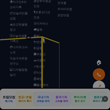
💰정부지원금
🌍지구인A의
전국콜
인포
소비기록
무지티닷컴
🎙️트롯오디션
📦오늘의만물
로망닷컴
인포
상점
🛒이커머스
🍯은근한꿀템
창고
🚚물류
🗓️오늘의생활
🤖AI
✕
기록소
🔌반도체
💳스마트소비
💵금융
노트
🏢부동산
🔍방구석취향
🚗자동차
🏠
연구소
⚡에너지
💻디지털탐험
📦이사
📞
일지
💍웨딩
🏥헬스케어
📍
✈️여행/레저
트립닷컴
항공+호텔
국내기차
중국기차
투어·티켓
렌트카
🚀스타트업
⬆️
🏠
🚗
💒
🏕️
📍
📢
✕
특가픽
패키지 특가
코레일 예약
고속철 예약
현지 인기
최저가 픽
🎱로또
본사
리무진
웨딩카
캠핑카
전국
광고
🐾반려동물