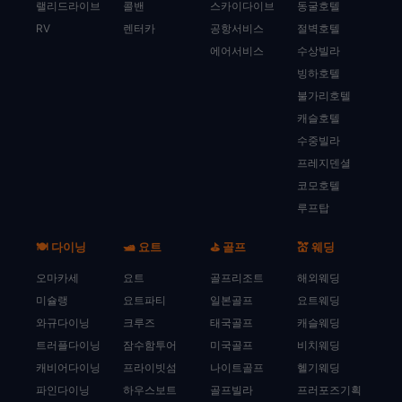
랠리드라이브
콜밴
스카이다이브
동굴호텔
RV
렌터카
공항서비스
절벽호텔
에어서비스
수상빌라
빙하호텔
불가리호텔
캐슬호텔
수중빌라
프레지덴셜
코모호텔
루프탑
🍽️ 다이닝
🛥️ 요트
⛳ 골프
💒 웨딩
오마카세
요트
골프리조트
해외웨딩
미슐랭
요트파티
일본골프
요트웨딩
와규다이닝
크루즈
태국골프
캐슬웨딩
트러플다이닝
잠수함투어
미국골프
비치웨딩
캐비어다이닝
프라이빗섬
나이트골프
헬기웨딩
파인다이닝
하우스보트
골프빌라
프러포즈기획